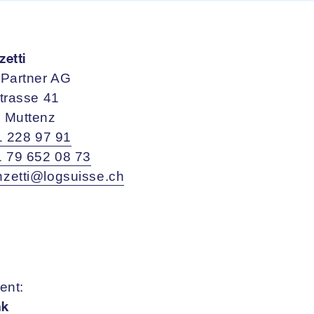
etti
 Partner AG
trasse 41
 Muttenz
1 228 97 91
 79 652 08 73
zetti@logsuisse.ch
ent:
nk