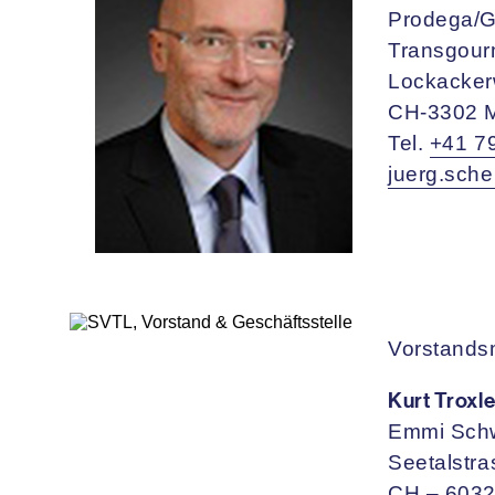
Prodega/G
Transgour
Lockacker
CH-3302 
Tel.
+41 7
juerg.sch
Vorstandsm
Kurt Troxle
Emmi Sch
Seetalstr
CH – 603