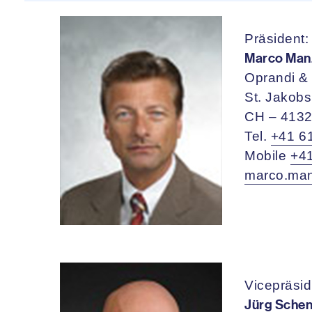
Präsident:
Marco Manz
Oprandi &
St. Jakobs
CH – 4132
Tel.
+41 6
Mobile
+41
marco.man
Vicepräsid
Jürg Sche