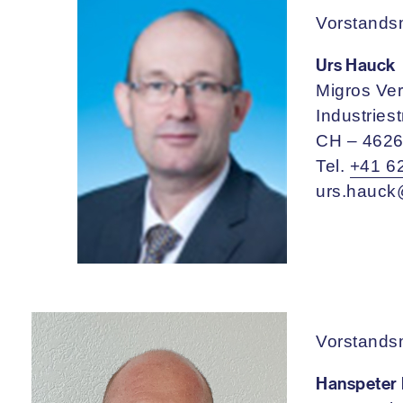
Vorstandsm
Urs Hauck
Migros Ver
Industries
CH – 4626
Tel.
+41 6
urs.hauc
Vorstandsm
Hanspeter 