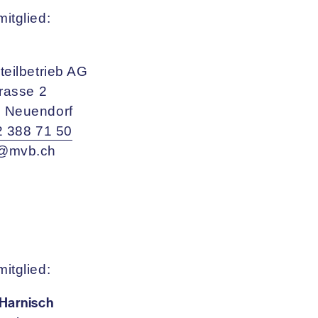
itglied:
teilbetrieb AG
trasse 2
 Neuendorf
2 388 71 50
k@mvb.ch
itglied:
Harnisch