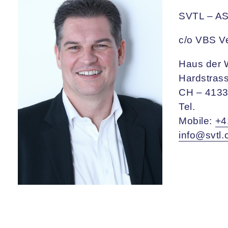
SVTL – A
c/o VBS V
Haus der W
Hardstras
CH – 4133 
Tel.
Mobile:
+4
info@svtl.