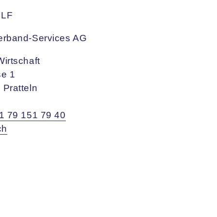
SLF
erband-Services AG
irtschaft
se 1
Pratteln
1 79 151 79 40
ch