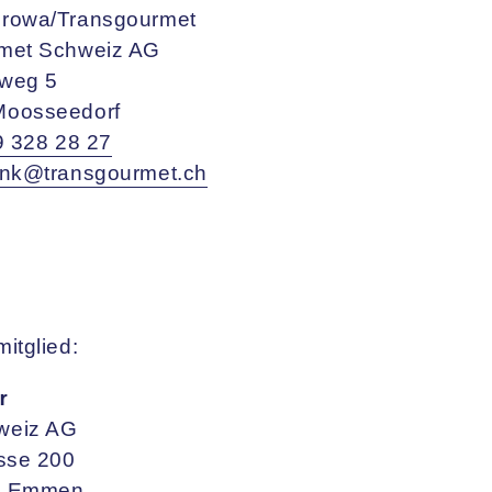
rowa/Transgourmet
met Schweiz AG
weg 5
Moosseedorf
9 328 28 27
enk@transgourmet.ch
itglied:
r
weiz AG
asse 200
2 Emmen