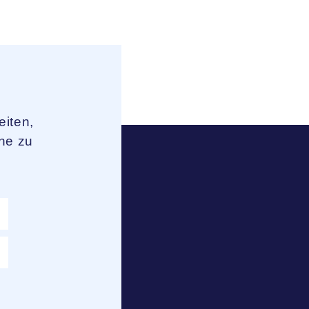
iten,
che zu