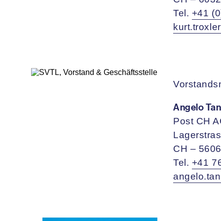
Tel.
+41 (0
kurt.trox
Vorstandsm
Angelo Tan
Post CH 
Lagerstra
CH – 5606
Tel.
+41 7
angelo.ta