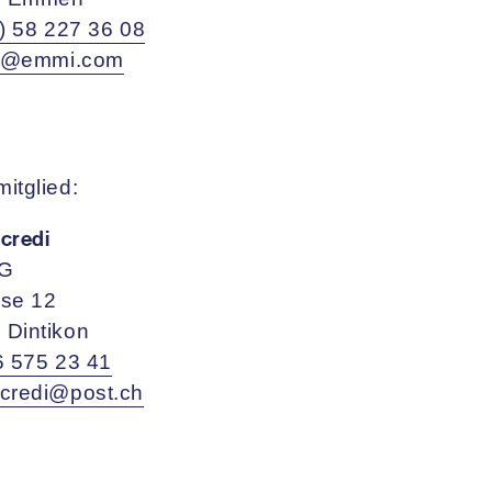
) 58 227 36 08
ler@emmi.com
itglied:
credi
AG
sse 12
 Dintikon
6 575 23 41
ncredi@post.ch