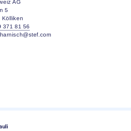
weiz AG
n 5
 Kölliken
9 371 81 56
.harnisch@stef.com
auli